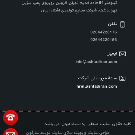
کیلومتر 64 جاده قدیم تهران قزوین روبروی پمپ بنزین
تهراندشت، شرکت صنایع تولیدی اشتاد ایران
تلفن
02644228176
02644220156
ایمیل
info@ashtadiran.com
سامانه پرسنلی شرکت
hrm.ashtadiran.com
کلیه حقوق سایت متعلق به اشتاد ایران می باشد
طراحی سایت
و
بهینه سازی سایت
توسط
سارگون