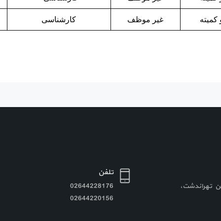
کمیته
غیر موظف
کارشناسی
تلفن
نزین تهراندشت،
02644228176
02644220156